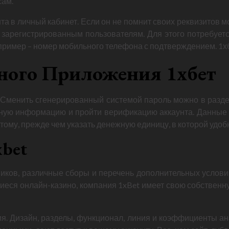
сам.
та в личный кабинет. Если он не помнит своих реквизитов 
зарегистрированным пользователям. Для этого потребуетс
пример – номер мобильного телефона с подтверждением. 1х
ного Приложения 1хбет
у. Сменить сгенерированный системой пароль можно в разд
ую информацию и пройти верификацию аккаунта. Данные ак
тому, прежде чем указать денежную единицу, в которой удобн
xbet
ников, различные сборы и перечень дополнительных услов
щиеся онлайн-казино, компания 1xBet имеет свою собственн
ия. Дизайн, разделы, функционал, линия и коэффициенты ана