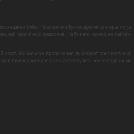
кало казино 1хбет. Поклонники букмекерской конторы могут
нацией различных символов. Найти его можно на сайтах-
ый софт. Мобильное приложение дублирует оригинальный
ская таблица, которая помогает получить более подробную