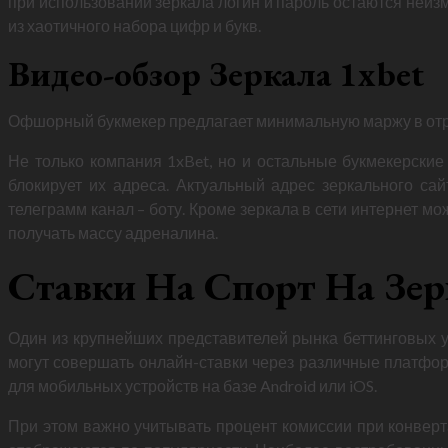
при использовании зеркала логин и пароль остаются неизм
из хаотичного набора цифр и букв.
Видео-обзор Зеркала 1xbet
Офшорный букмекер предлагает минимальную маржу в отра
Не только компания 1xBet, но и остальные букмекерские
блокирует их адреса. Актуальный адрес зеркального са
телеграмм канал – боту. Кроме зеркала в сети интернет м
получать массу адреналина.
Ставки На Спорт На Зер
Один из крупнейших представителей рынка беттинговых ус
могут совершать онлайн-ставки через различные платфо
для мобильных устройств на базе Android или iOS.
При этом важно учитывать процент комиссии при конверта