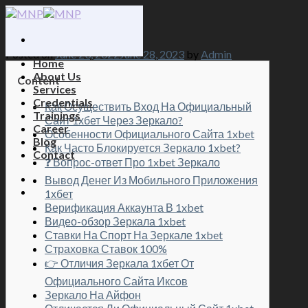
Uncategorized
Skip
to
content
Posted on
June 23, 2022
June 28, 2023
by
Admin
Home
About Us
Content
Services
Credentials
Как Осуществить Вход На Официальный
Trainings
Сайт 1хбет Через Зеркало?
Career
Особенности Официального Сайта 1xbet
Blog
Как Часто Блокируется Зеркало 1xbet?
Contact
❓ Вопрос-ответ Про 1xbet Зеркало
Вывод Денег Из Мобильного Приложения
1хбет
Верификация Аккаунта В 1xbet
Видео-обзор Зеркала 1xbet
Ставки На Спорт На Зеркале 1xbet
Страховка Ставок 100%
👉 Отличия Зеркала 1хбет От
Официального Сайта Иксов
Зеркало На Айфон