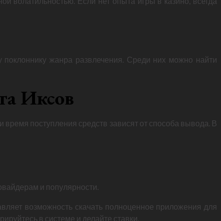
й волатильностью. Если нет опыта игры в казино, всегда
у поклоннику жанра развлечения. Среди них можно найти
та Иксов
 время поступления средств зависят от способа вывода. В
ровайдерам и популярности.
тавляет возможность скачать полноценное приложения для
рируйтесь в системе и делайте ставки.