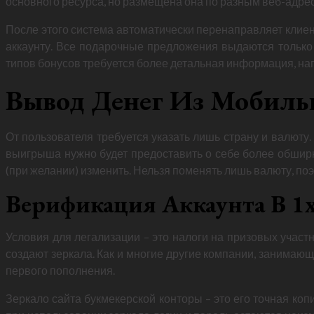
основного ресурса, но размещена она по разным веб-адре
После этого система автоматически перенаправляет клиен
аккаунту. Все подарочные предложения выдаются только 
типов бонусов требуется более детальная информация, на
Вывод Денег Из Мобиль
От пользователя требуется указать лишь страну и валют
выигрыша нужно будет предоставить о себе более обширн
(при желании) изменить. Нельзя поменять лишь валюту, поэ
Верификация Аккаунта В 1
Условия для легализации – это налоги на призовых участ
создают зеркала. Как и многие другие компании, занимаю
первого пополнения.
Зеркало сайта букмекерской конторы – это его точная коп