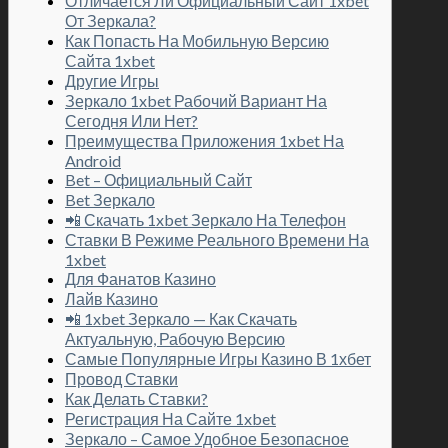
Отличается Ли Официальный Сайт 1xbet
От Зеркала?
Как Попасть На Мобильную Версию
Сайта 1xbet
Другие Игры
Зеркало 1xbet Рабочий Вариант На
Сегодня Или Нет?
Преимущества Приложения 1xbet На
Android
Bet – Официальный Сайт
Bet Зеркало
📲 Скачать 1xbet Зеркало На Телефон
Ставки В Режиме Реального Времени На
1xbet
Для Фанатов Казино
Лайв Казино
📲 1xbet Зеркало — Как Скачать
Актуальную, Рабочую Версию
Самые Популярные Игры Казино В 1хбет
Провод Ставки
Как Делать Ставки?
Регистрация На Сайте 1xbet
Зеркало – Самое Удобное Безопасное