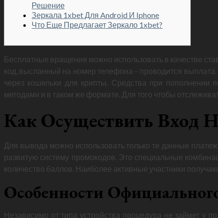
Решение
Зеркала 1xbet Для Android И Iphone
Что Еще Предлагает Зеркало 1xbet?
Бесплатные вращения можно использовать в качестве став
код, высланный на номер телефона – проводится выплата. 
через кошельки для крипты. Средства при пополнении п
методами и в таком же формате. Для того чтобы отслежива
Как Осуществить Вход Н
Для вывода можно использовать только те данные платежн
развитую систему промокодов. Это специальные комбинаци
количество баллов. Наиболее активные участники получаю
Особенности Официального
Независимо от типа устройства процедура не займет у по