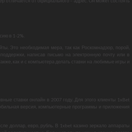
ер отличается от официального – адрес. Он может состоять
сию в 1-2%.
ты. Это необходимая мера, так как Роскомнадзор, порой,
 поддержки, написав письмо на электронную почту или в
акже, как и с компьютера делать ставки на любимые игры и
вные ставки онлайн в 2007 году. Для этого клиенты 1xBet
мобильная версия, компьютерные программы и приложения
ле доллар, евро, рубль. В 1xbet казино зеркало аппараты