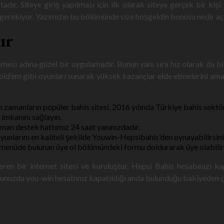
ır. Siteye giriş yapılması için ilk olarak siteye gerçek bir kişi 
gerekiyor. Yazımızın bu bölümünde size hoşgeldin bonusu nedir aç
ır
memesi adına güzel bir uygulamadır. Bunun yanı sıra hız olarak da bi
d’em gibi oyunları sunarak yüksek kazançlar elde etmelerini amaçla
zamanların popüler bahis sitesi, 2016 yılında Türkiye bahis sektörü
imkanını sağlayın.
man destek hattımız 24 saat yanınızdadır.
yunlarını en kaliteli şekilde Youwin-Hepsibahis’den oynayabilirsini
t menüde bulunan üye ol bölümündeki formu doldurarak üye olabilirs
ren bir internet sitesi ve kuruluştur. Hepsi Bahis hesabınızı k
ğunuzda you-win hesabınız kapatıldığı anda bulunduğu bakiyeden çı