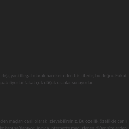
şı, yani illegal olarak hareket eden bir sitedir, bu doğru. Fakat
yapabiliyorlar fakat çok düşük oranlar sunuyorlar.
en maçları canlı olarak izleyebilirsiniz. Bu özellik özellikle canlı
mkanı sağlanıyor. Ayrıca internette maç izlenen diğer sitelerden