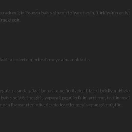
adres için Youwin bahis sitemizi ziyaret edin. Türkiye’nin en iyi
ilmektedir.
ndaki talepleri değerlendirmeye almamaktadır.
gulamasında güzel bonuslar ve hediyeler bizleri bekliyor. Hızla
bahis sektörüne giriş yaparak popülerliğini arttırmıştır. Finansal
ından lisansını tedarik ederek denetlenmeyi uygun görmüştür.