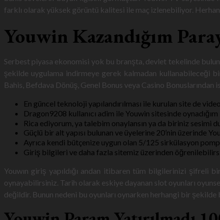
farklı olarak yüksek görüntü kalitesi ile maç izlenebiliyor. Herha
Youwin Kazandığım Para
Serbest piyasa ekonomisi yok bu branşta, devlet tekelinde bulunm
şekilde uygulama indirmeye gerek kalmadan kullanabileceği bir 
Bahis, Befdava Dönüş, Genel Bonus veya Casino Bonuslarından isted
En güncel teknoloji yapılandırılması ile kurulan site de vide
Dragon9208 kullanıcı adim ile Youwin sitesinde oynadığım 
Rica ediyorum, ya talebim onaylansın ya da biriniz sesimi d
Güçlü bir alt yapısı bulunan ve üyelerine 20’nin üzerinde Yo
Ayrıca kendi bütçenize uygun olan 5/125 sirkülasyon pompası
Giriş bilgileri ve daha fazla sitemiz üzerinden öğrenilebilirs
Youwın giriş yapıldığı andan itibaren tüm bilgilerinizi şifreli 
oynayabilirsiniz. Tarih olarak eskiye dayanan slot oyunları oyuns
değildir. Bunun nedeni bu oyunları oynarken herhangi bir şekilde
Youwin Param Yatırılmadı 1