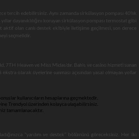
zce tercih edebilirsiniz. Aynı zamanda sirkülasyon pompası 40’lık
n yıllar dayanıklılığını koruyan sirkülasyon pompası termostat gibi
 aktif olan canlı destek ekibiyle iletişime geçilmesi, son derece
eyi seçmelidir.
ld, 7TH Heaven ve Miss Midas’dır. Bahis ve casino hizmeti sunan
i ekstra olarak üyelerine sunması açısından yasal olmayan yollar
bonuslar kullanıcıların hesaplarına geçmektedir.
ine Trendyol üzerinden kolayca ulaşabilirsiniz.
iniz tamamlanacaktır.
kladığınızca “yardım ve destek” bölümünü göreceksiniz. Her iki