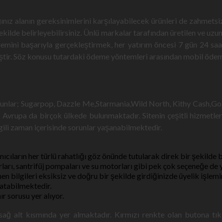
nız alanın gereksinimlerini karşılayabilecek ürünleri de zahmetsi
ekilde belirleyebilirsiniz. Ünlü markalar tarafından üretilen ve uzu
şlemini başarıyla gerçekleştirmek, her yatırım öncesi 7 gün 24 saat
iştir. Söz konusu tutardaki ödeme yöntemleri arasından mobil ödem
 oyunlar; Sugarpop, Dazzle Me,Starmania,Wild North, Kithy Cash,Go
 Avrupa da birçok ülkede bulunmaktadır. Sitenin çeşitli hizmetler
lgili zaman içerisinde sorunlar yaşanabilmektedir.
cıların her türlü rahatlığı göz önünde tutularak direk bir şekilde 
rı, santrifüj pompaları ve su motorları gibi pek çok seçeneğe de y
en bilgileri eksiksiz ve doğru bir şekilde girdiğinizde üyelik işlem
şatabilmektedir.
r sorusu yer alıyor.
sağ alt kısmında yer almaktadır. Kırmızı renkte olan butona tı