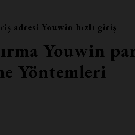
riş adresi Youwin hızlı giriş
ırma Youwin par
me Yöntemleri