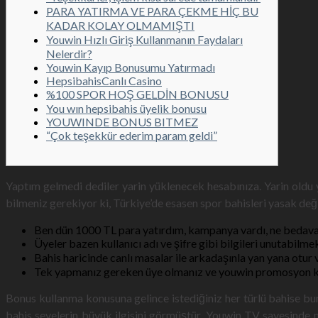
PARA YATIRMA VE PARA ÇEKME HİÇ BU
KADAR KOLAY OLMAMIŞTI
Youwin Hızlı Giriş Kullanmanın Faydaları
Nelerdir?
Youwin Kayıp Bonusumu Yatırmadı
HepsibahisCanlı Casino
%100 SPOR HOŞ GELDİN BONUSU
You wın hepsibahis üyelik bonusu
YOUWINDE BONUS BITMEZ
“Çok teşekkür ederim param geldi”
Yaptım gelmedi dediler yarin yüklenecek hesabınıza. Yarin oldu y
bilmeniz gerekiyor ki, Türkiye’de esasen spor bahisleri yasak değil
Ben dün 1000 TL para yatırdım, kampanya vardı, ne bedava
Üyeler bazen kullanıcı adı ve şifre gibi bilgileri unutabilme
Bahis haricinde canlı masalar ile arkadaşınla yan yana otu
Tek yapmanız gereken üye olmanız ve youwin promosyon ko
Bonus kullanma konusuna gelince istediğiniz her türlü bahise bunu y
bahis sevelerin büyük ilgisini görmüştür. Youwin TV sayesinde m