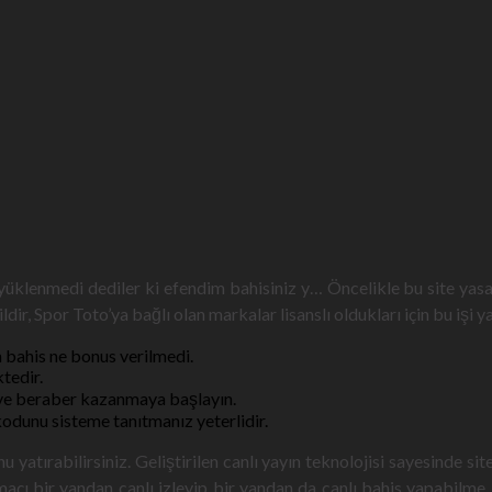
üklenmedi dediler ki efendim bahisiniz y… Öncelikle bu site yasa dı
dir, Spor Toto’ya bağlı olan markalar lisanslı oldukları için bu işi 
 bahis ne bonus verilmedi.
ktedir.
r ve beraber kazanmaya başlayın.
dunu sisteme tanıtmanız yeterlidir.
atırabilirsiniz. Geliştirilen canlı yayın teknolojisi sayesinde sited
açı bir yandan canlı izleyip bir yandan da canlı bahis yapabilme i